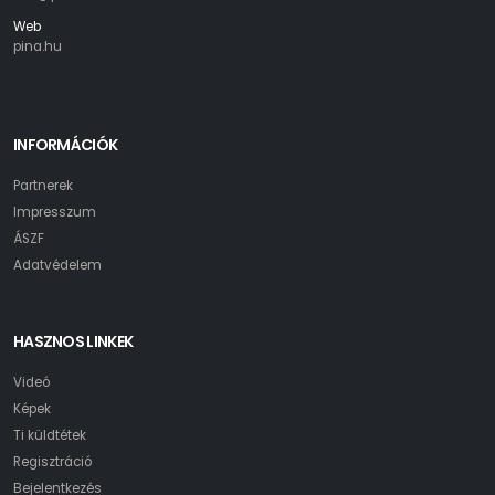
Web
pina.hu
INFORMÁCIÓK
Partnerek
Impresszum
ÁSZF
Adatvédelem
HASZNOS LINKEK
Videó
Képek
Ti küldtétek
Regisztráció
Bejelentkezés