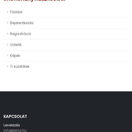
Főoldal
Bejelentkezés
Regisztráció
Videók
Képek
Ti küldtétek
KAPCSOLAT
Levelezés
info@pina.hu