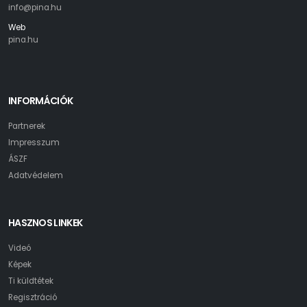
info@pina.hu
Web
pina.hu
INFORMÁCIÓK
Partnerek
Impresszum
ÁSZF
Adatvédelem
HASZNOS LINKEK
Videó
Képek
Ti küldtétek
Regisztráció