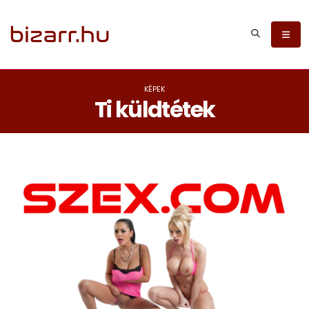
KÉPEK
Ti küldtétek